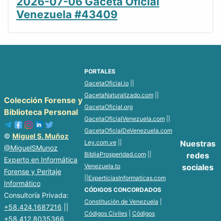
2026-07-06 Gaceta Oficial
Venezuela #43409
PORTALES
GacetaOficial.io
||
GacetaNaturalizado.com
||
Colección Forense y
GacetaOficial.org
Biblioteca Personal
GacetaOficialVenezuela.com
||
GacetaOficialDeVenezuela.com
©
Miguel S. Muñoz
Ley.com.ve
||
Nuestras
@MiguelSMunoz
BibliaProsperidad.com
||
redes
Experto en Informática
Venezuela.to
sociales
Forense y Peritaje
||
ExperticiasInformaticas.com
Informático
CÓDIGOS CONCORDADOS
Consultoría Privada:
Constitución de Venezuela
|
+58.424.1687216
||
Códigos Civiles
|
Códigos
+58.412.8035366