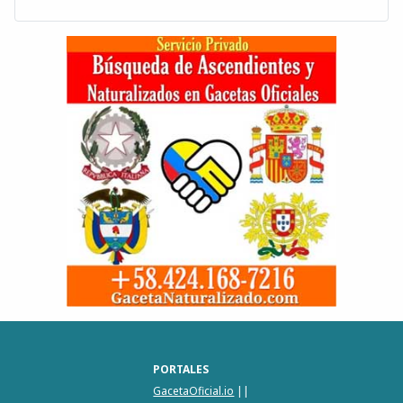
PORTALES
GacetaOficial.io
||