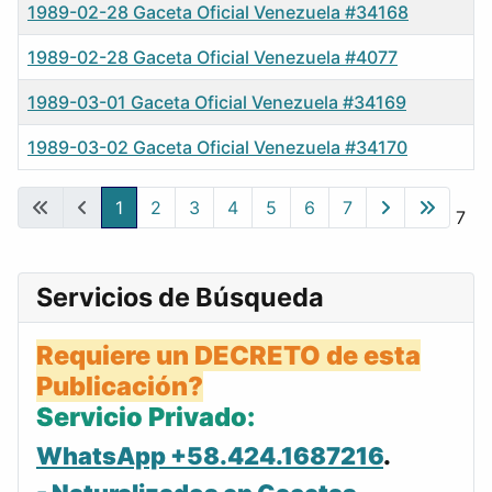
1989-02-28 Gaceta Oficial Venezuela #34168
1989-02-28 Gaceta Oficial Venezuela #4077
1989-03-01 Gaceta Oficial Venezuela #34169
1989-03-02 Gaceta Oficial Venezuela #34170
Gacetas
1
2
3
4
5
6
7
Página 1 de 7
Servicios de Búsqueda
Requiere un DECRETO de esta
Publicación?
Servicio Privado:
WhatsApp +58.424.1687216
.