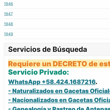
1946
1947
1948
1949
Servicios de Búsqueda
Requiere un DECRETO de est
Servicio Privado:
WhatsApp +58.424.1687216
.
- Naturalizados en Gacetas Oficial
- Nacionalizados en Gacetas Ofici
- Genealogía y Rastreo de Antepa