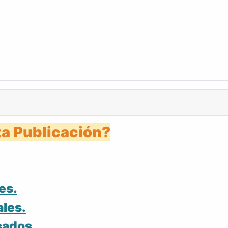
a Publicación?
es.
ales.
sados.