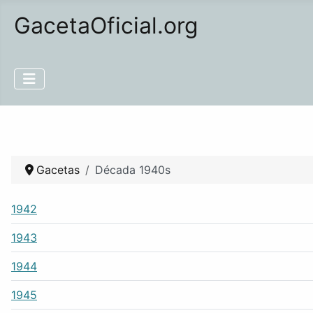
GacetaOficial.org
Gacetas
Década 1940s
1942
1943
1944
1945