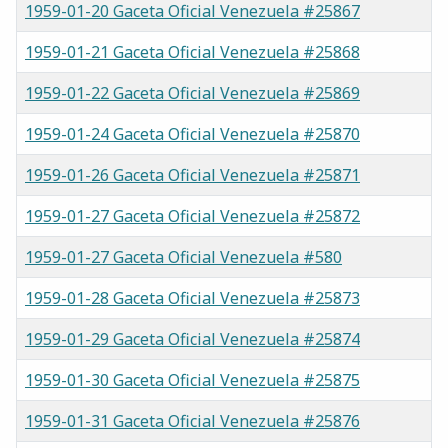
1959-01-20 Gaceta Oficial Venezuela #25867
1959-01-21 Gaceta Oficial Venezuela #25868
1959-01-22 Gaceta Oficial Venezuela #25869
1959-01-24 Gaceta Oficial Venezuela #25870
1959-01-26 Gaceta Oficial Venezuela #25871
1959-01-27 Gaceta Oficial Venezuela #25872
1959-01-27 Gaceta Oficial Venezuela #580
1959-01-28 Gaceta Oficial Venezuela #25873
1959-01-29 Gaceta Oficial Venezuela #25874
1959-01-30 Gaceta Oficial Venezuela #25875
1959-01-31 Gaceta Oficial Venezuela #25876