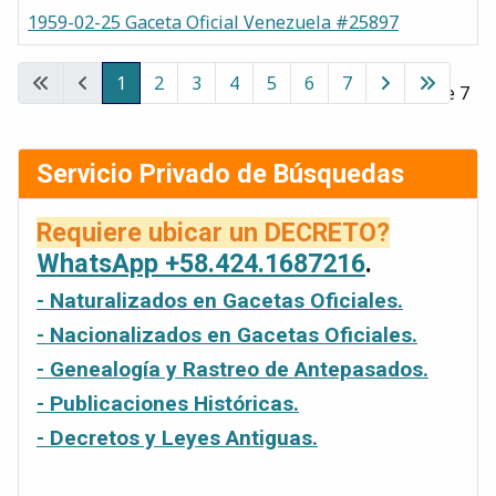
1959-02-25 Gaceta Oficial Venezuela #25897
Gacetas
1
2
3
4
5
6
7
Página 1 de 7
Servicio Privado de Búsquedas
Requiere ubicar un DECRETO?
WhatsApp +58.424.1687216
.
- Naturalizados en Gacetas Oficiales.
- Nacionalizados en Gacetas Oficiales.
- Genealogía y Rastreo de Antepasados.
- Publicaciones Históricas.
- Decretos y Leyes Antiguas.