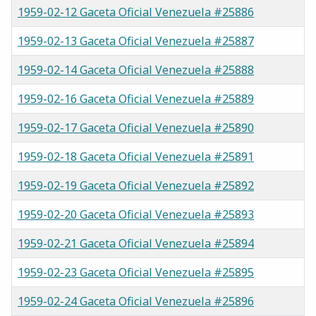
1959-02-12 Gaceta Oficial Venezuela #25886
1959-02-13 Gaceta Oficial Venezuela #25887
1959-02-14 Gaceta Oficial Venezuela #25888
1959-02-16 Gaceta Oficial Venezuela #25889
1959-02-17 Gaceta Oficial Venezuela #25890
1959-02-18 Gaceta Oficial Venezuela #25891
1959-02-19 Gaceta Oficial Venezuela #25892
1959-02-20 Gaceta Oficial Venezuela #25893
1959-02-21 Gaceta Oficial Venezuela #25894
1959-02-23 Gaceta Oficial Venezuela #25895
1959-02-24 Gaceta Oficial Venezuela #25896