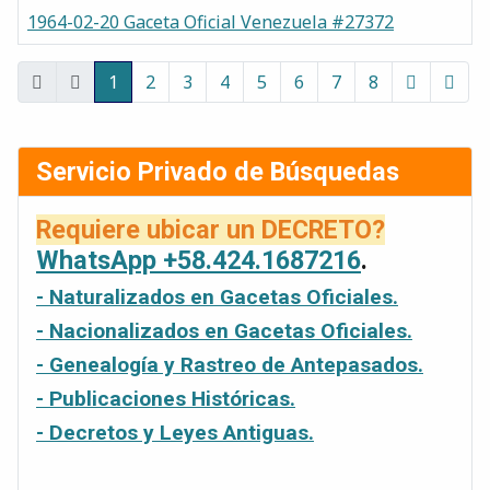
1964-02-20 Gaceta Oficial Venezuela #27372
Gacetas
1
2
3
4
5
6
7
8
Página 1 de 8
Servicio Privado de Búsquedas
Requiere ubicar un DECRETO?
WhatsApp +58.424.1687216
.
- Naturalizados en Gacetas Oficiales.
- Nacionalizados en Gacetas Oficiales.
- Genealogía y Rastreo de Antepasados.
- Publicaciones Históricas.
- Decretos y Leyes Antiguas.