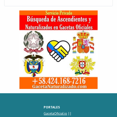
PORTALES
GacetaOficial.io
||