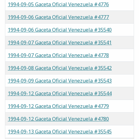
1994-09-05 Gaceta Oficial Venezuela #4776
1994-09-06 Gaceta Oficial Venezuela #4777
1994-09-06 Gaceta Oficial Venezuela #35540
1994-09-07 Gaceta Oficial Venezuela #35541
1994-09-07 Gaceta Oficial Venezuela #4778
1994-09-08 Gaceta Oficial Venezuela #35542
1994-09-09 Gaceta Oficial Venezuela #35543
1994-09-12 Gaceta Oficial Venezuela #35544
1994-09-12 Gaceta Oficial Venezuela #4779
1994-09-12 Gaceta Oficial Venezuela #4780
1994-09-13 Gaceta Oficial Venezuela #35545