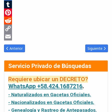
Google
Translate
Tumblr
Pinterest
Reddit
Copy
Link
Email
Artículo anterior: 2026-06-16 Gaceta Oficial Venezuela #43398
Artículo sigui
Anterior
Siguiente
Servicio Privado de Búsquedas
Requiere ubicar un DECRETO?
WhatsApp +58.424.1687216
.
- Naturalizados en Gacetas Oficiales.
- Nacionalizados en Gacetas Oficiales.
- Genealogía y Rastreo de Antepasados.