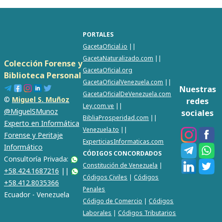
PORTALES
GacetaOficial.io
||
GacetaNaturalizado.com
||
Colección Forense y
GacetaOficial.org
Biblioteca Personal
GacetaOficialVenezuela.com
||
Nuestras
GacetaOficialDeVenezuela.com
©
Miguel S. Muñoz
redes
Ley.com.ve
||
@MiguelSMunoz
sociales
BibliaProsperidad.com
||
Experto en Informática
Venezuela.to
||
Forense y Peritaje
ExperticiasInformaticas.com
Informático
CÓDIGOS CONCORDADOS
Consultoría Privada:
Constitución de Venezuela
|
+58.424.1687216
||
Códigos Civiles
|
Códigos
+58.412.8035366
Penales
Ecuador - Venezuela
Código de Comercio
|
Códigos
Laborales
|
Códigos Tributarios