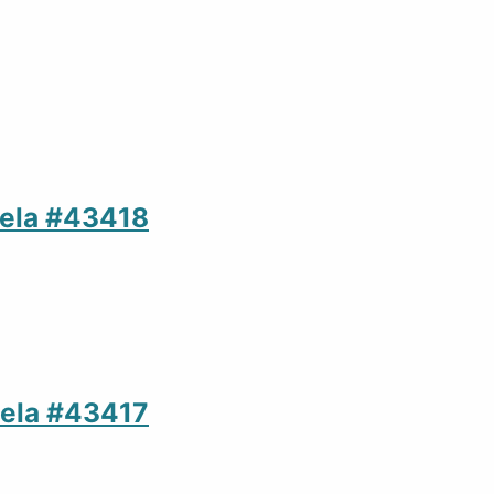
uela #43418
uela #43417