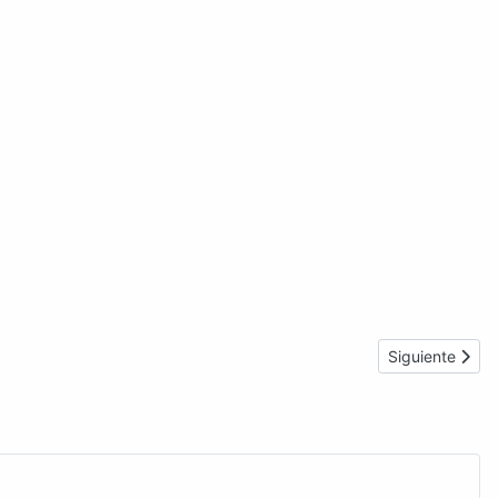
Artículo sigui
Siguiente