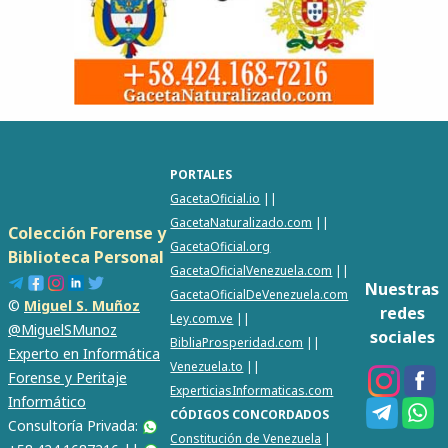
PORTALES
GacetaOficial.io
||
GacetaNaturalizado.com
||
Colección Forense y
GacetaOficial.org
Biblioteca Personal
GacetaOficialVenezuela.com
||
Nuestras
GacetaOficialDeVenezuela.com
©
Miguel S. Muñoz
redes
Ley.com.ve
||
@MiguelSMunoz
sociales
BibliaProsperidad.com
||
Experto en Informática
Venezuela.to
||
Forense y Peritaje
ExperticiasInformaticas.com
Informático
CÓDIGOS CONCORDADOS
Consultoría Privada:
Constitución de Venezuela
|