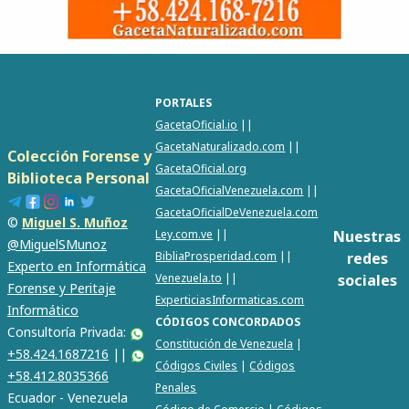
PORTALES
GacetaOficial.io
||
GacetaNaturalizado.com
||
Colección Forense y
GacetaOficial.org
Biblioteca Personal
GacetaOficialVenezuela.com
||
GacetaOficialDeVenezuela.com
©
Miguel S. Muñoz
Ley.com.ve
||
Nuestras
@MiguelSMunoz
BibliaProsperidad.com
||
redes
Experto en Informática
Venezuela.to
||
sociales
Forense y Peritaje
ExperticiasInformaticas.com
Informático
CÓDIGOS CONCORDADOS
Consultoría Privada:
Constitución de Venezuela
|
+58.424.1687216
||
Códigos Civiles
|
Códigos
+58.412.8035366
Penales
Ecuador - Venezuela