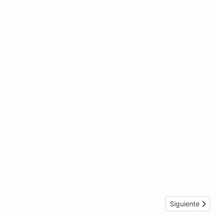
Artículo sigui
Siguiente