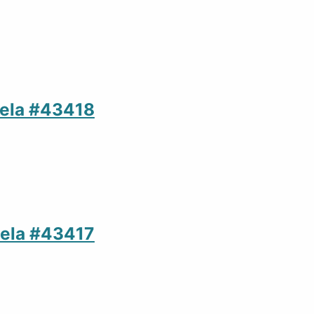
uela #43418
uela #43417