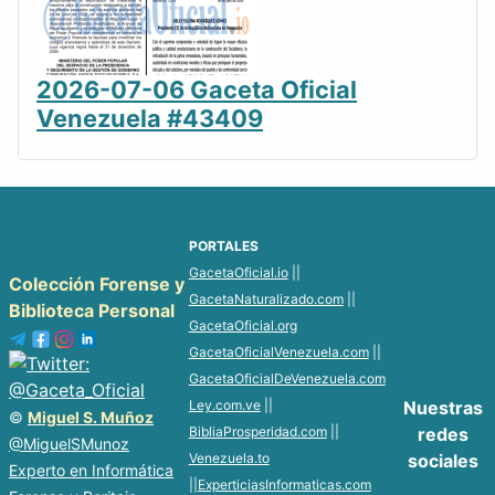
2026-07-06 Gaceta Oficial
Venezuela #43409
PORTALES
GacetaOficial.io
||
Colección Forense y
GacetaNaturalizado.com
||
Biblioteca Personal
GacetaOficial.org
GacetaOficialVenezuela.com
||
GacetaOficialDeVenezuela.com
Ley.com.ve
||
Nuestras
©
Miguel S. Muñoz
BibliaProsperidad.com
||
redes
@MiguelSMunoz
Venezuela.to
sociales
Experto en Informática
||
ExperticiasInformaticas.com