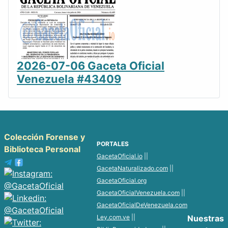
2026-07-06 Gaceta Oficial
Venezuela #43409
Colección Forense y
PORTALES
Biblioteca Personal
GacetaOficial.io
||
GacetaNaturalizado.com
||
GacetaOficial.org
GacetaOficialVenezuela.com
||
GacetaOficialDeVenezuela.com
Ley.com.ve
||
Nuestras