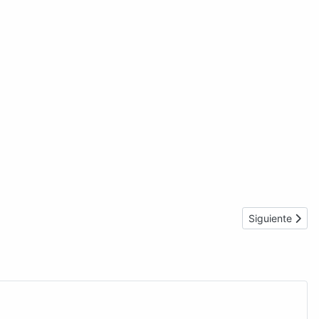
Artículo sigui
Siguiente