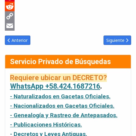
Pinterest
Reddit
Copy
Link
Email
Artículo anterior: 2014-11-18 Gaceta Oficial Venezuela #6149
Artículo sigui
Anterior
Siguiente
Servicio Privado de Búsquedas
Requiere ubicar un DECRETO?
WhatsApp +58.424.1687216
.
- Naturalizados en Gacetas Oficiales.
- Nacionalizados en Gacetas Oficiales.
- Genealogía y Rastreo de Antepasados.
- Publicaciones Históricas.
- Decretos y Leyes Antiguas.