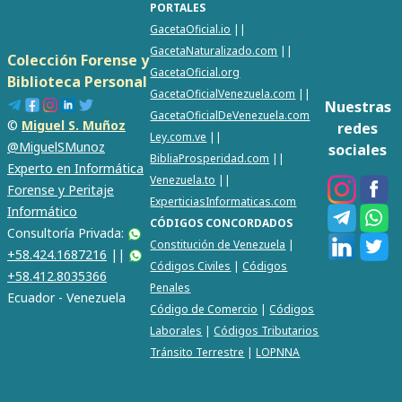
PORTALES
GacetaOficial.io
||
GacetaNaturalizado.com
||
Colección Forense y
GacetaOficial.org
Biblioteca Personal
GacetaOficialVenezuela.com
||
Nuestras
GacetaOficialDeVenezuela.com
©
Miguel S. Muñoz
redes
Ley.com.ve
||
@MiguelSMunoz
sociales
BibliaProsperidad.com
||
Experto en Informática
Venezuela.to
||
Forense y Peritaje
ExperticiasInformaticas.com
Informático
CÓDIGOS CONCORDADOS
Consultoría Privada:
Constitución de Venezuela
|
+58.424.1687216
||
Códigos Civiles
|
Códigos
+58.412.8035366
Penales
Ecuador - Venezuela
Código de Comercio
|
Códigos
Laborales
|
Códigos Tributarios
Tránsito Terrestre
|
LOPNNA