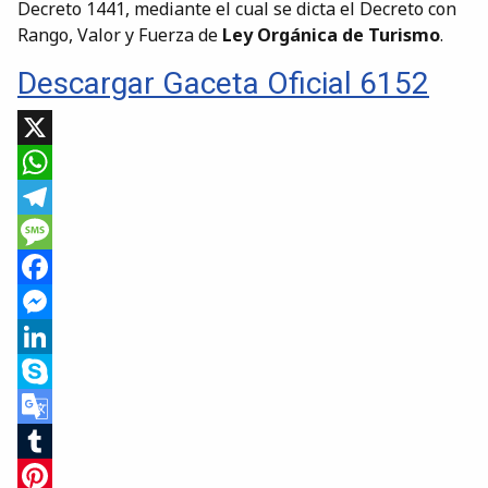
Decreto 1441, mediante el cual se dicta el Decreto con
Rango, Valor y Fuerza de
Ley Orgánica de Turismo
.
Descargar Gaceta Oficial 6152
X
WhatsApp
Telegram
Message
Facebook
Messenger
LinkedIn
Skype
Google
Translate
Tumblr