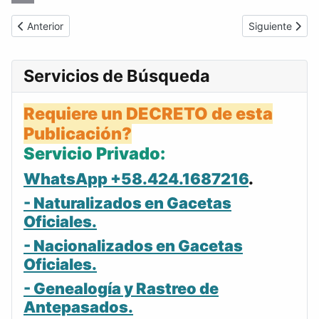
Link
Email
Artículo anterior: 2000-12-04 Gaceta Oficial Venezuela #37091
Artículo sigui
Anterior
Siguiente
Servicios de Búsqueda
Requiere un DECRETO de esta
Publicación?
Servicio Privado:
WhatsApp +58.424.1687216
.
- Naturalizados en Gacetas
Oficiales.
- Nacionalizados en Gacetas
Oficiales.
- Genealogía y Rastreo de
Antepasados.