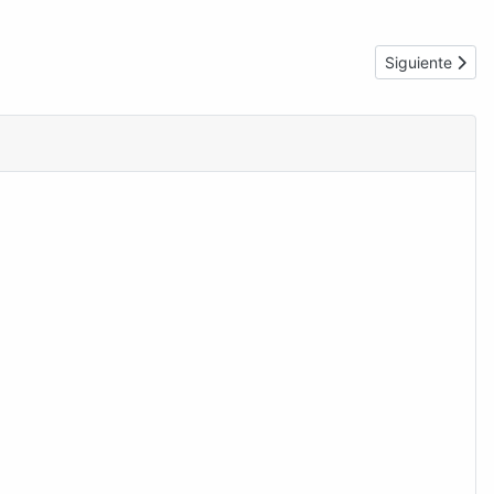
Artículo sigui
Siguiente