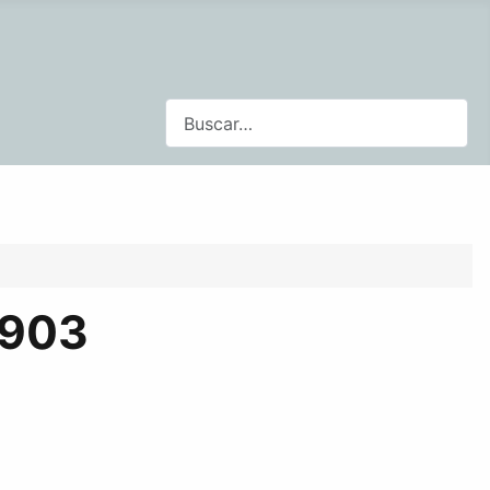
Buscar
6903