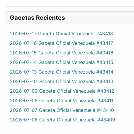
Gacetas Recientes
2026-07-17 Gaceta Oficial Venezuela #43418
2026-07-16 Gaceta Oficial Venezuela #43417
2026-07-15 Gaceta Oficial Venezuela #43416
2026-07-14 Gaceta Oficial Venezuela #43415
2026-07-13 Gaceta Oficial Venezuela #43414
2026-07-10 Gaceta Oficial Venezuela #43413
2026-07-09 Gaceta Oficial Venezuela #43412
2026-07-08 Gaceta Oficial Venezuela #43411
2026-07-07 Gaceta Oficial Venezuela #43410
2026-07-06 Gaceta Oficial Venezuela #43409