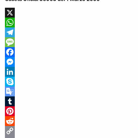
X
WhatsApp
Telegram
Message
Facebook
Messenger
LinkedIn
Skype
Google
Translate
Tumblr
Pinterest
Reddit