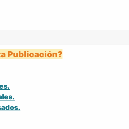
a Publicación?
es.
ales.
sados.