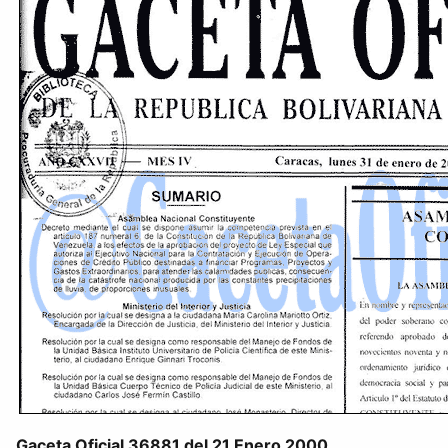
Gaceta Oficial 36881 del 21 Enero 2000