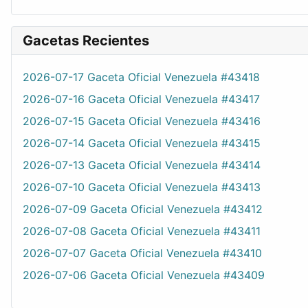
Gacetas Recientes
2026-07-17 Gaceta Oficial Venezuela #43418
2026-07-16 Gaceta Oficial Venezuela #43417
2026-07-15 Gaceta Oficial Venezuela #43416
2026-07-14 Gaceta Oficial Venezuela #43415
2026-07-13 Gaceta Oficial Venezuela #43414
2026-07-10 Gaceta Oficial Venezuela #43413
2026-07-09 Gaceta Oficial Venezuela #43412
2026-07-08 Gaceta Oficial Venezuela #43411
2026-07-07 Gaceta Oficial Venezuela #43410
2026-07-06 Gaceta Oficial Venezuela #43409