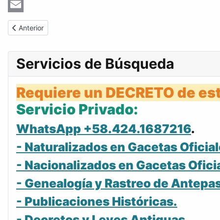
Copy
Link
Email
Artículo anterior: 2000-01-21 Gaceta Oficial Venezuela #36875
Anterior
Servicios de Búsqueda
Requiere un DECRETO de est
Servicio Privado:
WhatsApp +58.424.1687216
.
- Naturalizados en Gacetas Oficial
- Nacionalizados en Gacetas Ofici
- Genealogía y Rastreo de Antepa
- Publicaciones Históricas.
- Decretos y Leyes Antiguas.