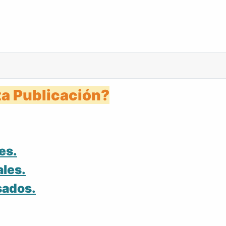
a Publicación?
es.
ales.
sados.