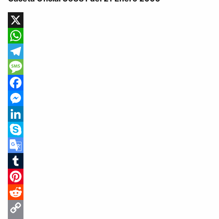
X
WhatsApp
Telegram
Message
Facebook
Messenger
LinkedIn
Skype
Google
Translate
Tumblr
Pinterest
Reddit