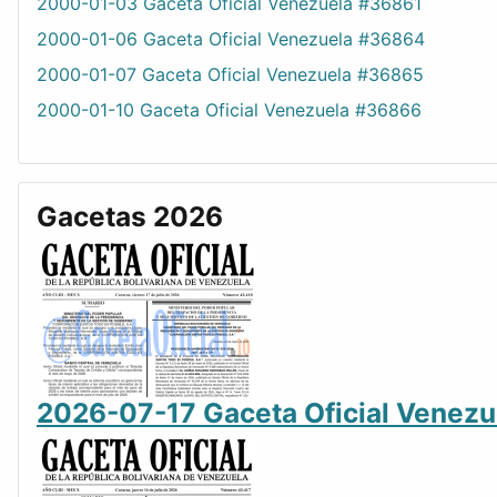
2000-01-03 Gaceta Oficial Venezuela #36861
2000-01-06 Gaceta Oficial Venezuela #36864
2000-01-07 Gaceta Oficial Venezuela #36865
2000-01-10 Gaceta Oficial Venezuela #36866
Gacetas 2026
2026-07-17 Gaceta Oficial Venez