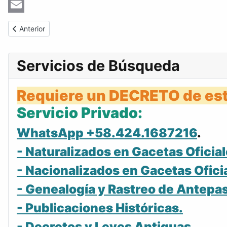
Copy
Link
Email
Artículo anterior: 2000-01-07 Gaceta Oficial Venezuela #36865
Anterior
Servicios de Búsqueda
Requiere un DECRETO de est
Servicio Privado:
WhatsApp +58.424.1687216
.
- Naturalizados en Gacetas Oficial
- Nacionalizados en Gacetas Ofici
- Genealogía y Rastreo de Antepa
- Publicaciones Históricas.
- Decretos y Leyes Antiguas.