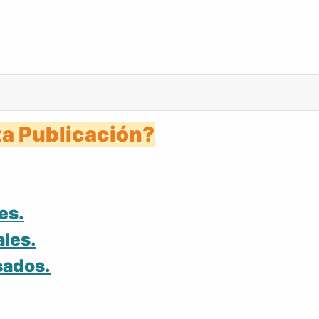
a Publicación?
es.
ales.
sados.