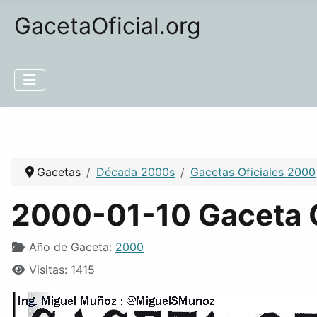
GacetaOficial.org
Gacetas
Década 2000s
Gacetas Oficiales 2000
2000-01-10 Gaceta O
Año de Gaceta:
2000
Visitas: 1415