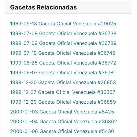
Gacetas Relacionadas
1969-09-18 Gaceta Oficial Venezuela #29025
1999-07-08 Gaceta Oficial Venezuela #36738
1999-07-09 Gaceta Oficial Venezuela #36739
1999-07-19 Gaceta Oficial Venezuela #36745
1999-08-25 Gaceta Oficial Venezuela #36772
1999-09-07 Gaceta Oficial Venezuela #36781
1999-12-20 Gaceta Oficial Venezuela #36853
1999-12-27 Gaceta Oficial Venezuela #36857
1999-12-29 Gaceta Oficial Venezuela #36859
2000-01-03 Gaceta Oficial Venezuela #5425
2000-01-04 Gaceta Oficial Venezuela #36862
2000-01-06 Gaceta Oficial Venezuela #5430