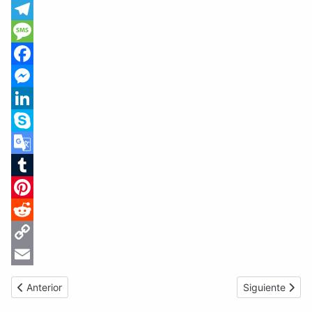
WhatsApp
Telegram
Message
Facebook
Messenger
LinkedIn
Skype
Google
Translate
Tumblr
Pinterest
Reddit
Copy
Link
Email
Artículo anterior: 2000-01-03 Gaceta Oficial Venezuela #5425
Artículo sigui
Anterior
Siguiente