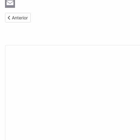
Copy
Link
Email
Artículo anterior: 1994-01-21 Gaceta Oficial Venezuela #35386
Anterior