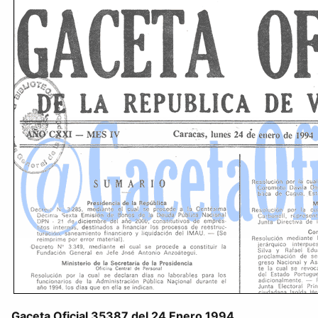
Gaceta Oficial 35387 del 24 Enero 1994