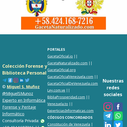
PORTALES
GacetaOficial.io
||
GacetaNaturalizado.com
||
Colección Forense y
GacetaOficial.org
Biblioteca Personal
GacetaOficialVenezuela.com
||
Nuestras
GacetaOficialDeVenezuela.com
©
Miguel S. Muñoz
redes
Ley.com.ve
||
@MiguelSMunoz
sociales
BibliaProsperidad.com
||
Experto en Informática
Venezuela.to
||
Forense y Peritaje
ExperticiasInformaticas.com
Informático
CÓDIGOS CONCORDADOS
Consultoría Privada:
Constitución de Venezuela
|