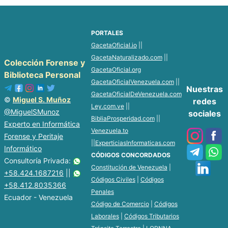
PORTALES
GacetaOficial.io
||
GacetaNaturalizado.com
||
Colección Forense y
GacetaOficial.org
Biblioteca Personal
GacetaOficialVenezuela.com
||
Nuestras
GacetaOficialDeVenezuela.com
©
Miguel S. Muñoz
redes
Ley.com.ve
||
@MiguelSMunoz
sociales
BibliaProsperidad.com
||
Experto en Informática
Venezuela.to
Forense y Peritaje
||
ExperticiasInformaticas.com
Informático
CÓDIGOS CONCORDADOS
Consultoría Privada:
Constitución de Venezuela
|
+58.424.1687216
||
Códigos Civiles
|
Códigos
+58.412.8035366
Penales
Ecuador - Venezuela
Código de Comercio
|
Códigos
Laborales
|
Códigos Tributarios