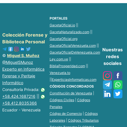
PORTALES
GacetaOficial.io
||
GacetaNaturalizado.com
||
Colección Forense y
GacetaOficial.org
Biblioteca Personal
GacetaOficialVenezuela.com
||
Nuestras
GacetaOficialDeVenezuela.com
©
Miguel S. Muñoz
redes
Ley.com.ve
||
@MiguelSMunoz
sociales
BibliaProsperidad.com
||
Experto en Informática
Venezuela.to
Forense y Peritaje
||
ExperticiasInformaticas.com
Informático
CÓDIGOS CONCORDADOS
Consultoría Privada:
Constitución de Venezuela
|
+58.424.1687216
||
Códigos Civiles
|
Códigos
+58.412.8035366
Penales
Ecuador - Venezuela
Código de Comercio
|
Códigos
Laborales
|
Códigos Tributarios