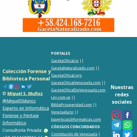
PORTALES
GacetaOficial.io
||
GacetaNaturalizado.com
||
Colección Forense y
GacetaOficial.org
Biblioteca Personal
GacetaOficialVenezuela.com
||
Nuestras
GacetaOficialDeVenezuela.com
©
Miguel S. Muñoz
redes
Ley.com.ve
||
@MiguelSMunoz
sociales
BibliaProsperidad.com
||
Experto en Informática
Venezuela.to
||
Forense y Peritaje
ExperticiasInformaticas.com
Informático
CÓDIGOS CONCORDADOS
Consultoría Privada:
Constitución de Venezuela
|