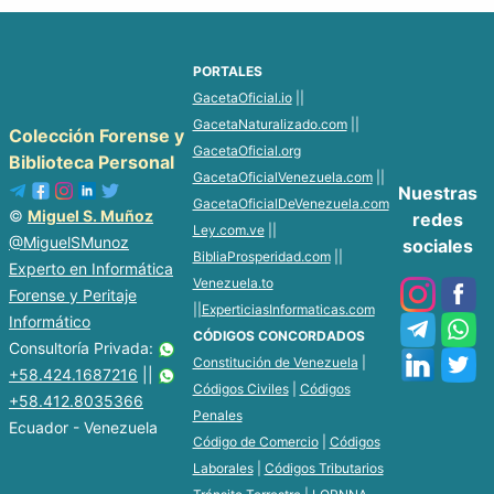
PORTALES
GacetaOficial.io
||
GacetaNaturalizado.com
||
Colección Forense y
GacetaOficial.org
Biblioteca Personal
GacetaOficialVenezuela.com
||
Nuestras
GacetaOficialDeVenezuela.com
©
Miguel S. Muñoz
redes
Ley.com.ve
||
@MiguelSMunoz
sociales
BibliaProsperidad.com
||
Experto en Informática
Venezuela.to
Forense y Peritaje
||
ExperticiasInformaticas.com
Informático
CÓDIGOS CONCORDADOS
Consultoría Privada:
Constitución de Venezuela
|
+58.424.1687216
||
Códigos Civiles
|
Códigos
+58.412.8035366
Penales
Ecuador - Venezuela
Código de Comercio
|
Códigos
Laborales
|
Códigos Tributarios